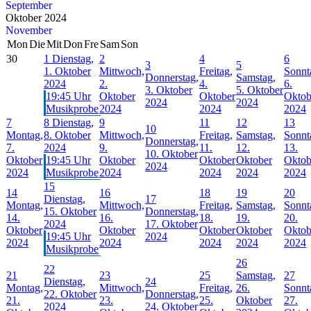
September
Oktober 2024
November
Mon
Die
Mit
Don
Fre
Sam
Son
30
1
Dienstag,
2
4
6
3
5
1. Oktober
Mittwoch,
Freitag,
Sonnt
Donnerstag,
Samstag,
2024
2.
4.
6.
3. Oktober
5. Oktober
19:45 Uhr
Oktober
Oktober
Oktob
2024
2024
Musikprobe
2024
2024
2024
7
8
Dienstag,
9
11
12
13
10
Montag,
8. Oktober
Mittwoch,
Freitag,
Samstag,
Sonnt
Donnerstag,
7.
2024
9.
11.
12.
13.
10. Oktober
Oktober
19:45 Uhr
Oktober
Oktober
Oktober
Oktob
2024
2024
Musikprobe
2024
2024
2024
2024
15
14
16
18
19
20
Dienstag,
17
Montag,
Mittwoch,
Freitag,
Samstag,
Sonnt
15. Oktober
Donnerstag,
14.
16.
18.
19.
20.
2024
17. Oktober
Oktober
Oktober
Oktober
Oktober
Oktob
19:45 Uhr
2024
2024
2024
2024
2024
2024
Musikprobe
26
22
21
23
25
Samstag,
27
Dienstag,
24
Montag,
Mittwoch,
Freitag,
26.
Sonnt
22. Oktober
Donnerstag,
21.
23.
25.
Oktober
27.
2024
24. Oktober