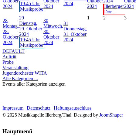
Oktober
Oktober
Oktober
2024
Oktob
19:45 Uhr
2024
2024
2024
2024
Illerberger
2024
Musikprobe
Dor ...
29
1
2
3
28
30
Dienstag,
31
Montag,
Mittwoch,
29. Oktober
Donnerstag,
28.
30.
2024
31. Oktober
Oktober
Oktober
19:45 Uhr
2024
2024
2024
Musikprobe
DEFAULT
Auftritt
Probe
Veranstaltung
Jugendorchester WITA
Alle Kategorien ...
Events aller Kategorien anzeigen
Impressum
|
Datenschutz
|
Haftungsausschluss
© 2025 Musikkapelle Illerberg/Thal. Designed by
JoomShaper
Hauptmenü