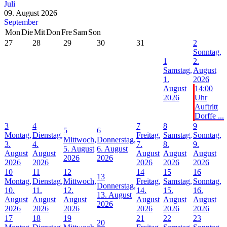
Juli
09. August 2026
September
Mon
Die
Mit
Don
Fre
Sam
Son
27
28
29
30
31
2
Sonntag,
1
2.
Samstag,
August
1.
2026
August
14:00
2026
Uhr
Auftritt
Dorffe ...
3
4
7
8
9
5
6
Montag,
Dienstag,
Freitag,
Samstag,
Sonntag,
Mittwoch,
Donnerstag,
3.
4.
7.
8.
9.
5. August
6. August
August
August
August
August
August
2026
2026
2026
2026
2026
2026
2026
10
11
12
14
15
16
13
Montag,
Dienstag,
Mittwoch,
Freitag,
Samstag,
Sonntag,
Donnerstag,
10.
11.
12.
14.
15.
16.
13. August
August
August
August
August
August
August
2026
2026
2026
2026
2026
2026
2026
17
18
19
21
22
23
20