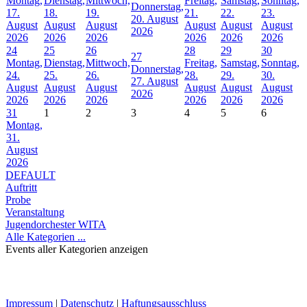
Montag,
Dienstag,
Mittwoch,
Freitag,
Samstag,
Sonntag,
Donnerstag,
17.
18.
19.
21.
22.
23.
20. August
August
August
August
August
August
August
2026
2026
2026
2026
2026
2026
2026
24
25
26
28
29
30
27
Montag,
Dienstag,
Mittwoch,
Freitag,
Samstag,
Sonntag,
Donnerstag,
24.
25.
26.
28.
29.
30.
27. August
August
August
August
August
August
August
2026
2026
2026
2026
2026
2026
2026
31
1
2
3
4
5
6
Montag,
31.
August
2026
DEFAULT
Auftritt
Probe
Veranstaltung
Jugendorchester WITA
Alle Kategorien ...
Events aller Kategorien anzeigen
Impressum
|
Datenschutz
|
Haftungsausschluss