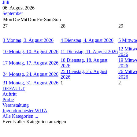
Juli
06. August 2026
September
Mon
Die
Mit
Don
Fre
Sam
Son
27
28
29
3
Montag, 3. August 2026
4
Dienstag, 4. August 2026
5
Mittwoc
12
Mittw
10
Montag, 10. August 2026
11
Dienstag, 11. August 2026
2026
18
Dienstag, 18. August
19
Mittw
17
Montag, 17. August 2026
2026
2026
25
Dienstag, 25. August
26
Mittw
24
Montag, 24. August 2026
2026
2026
31
Montag, 31. August 2026
1
2
DEFAULT
Auftritt
Probe
Veranstaltung
Jugendorchester WITA
Alle Kategorien ...
Events aller Kategorien anzeigen